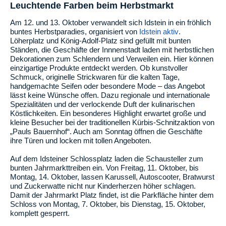
Leuchtende Farben beim Herbstmarkt
Am 12. und 13. Oktober verwandelt sich Idstein in ein fröhlich
buntes Herbstparadies, organisiert von
Idstein aktiv
.
Löherplatz und König-Adolf-Platz sind gefüllt mit bunten
Ständen, die Geschäfte der Innnenstadt laden mit herbstlichen
Dekorationen zum Schlendern und Verweilen ein. Hier können
einzigartige Produkte entdeckt werden.
Ob kunstvoller
Schmuck, originelle Strickwaren für die kalten Tage,
handgemachte Seifen oder besondere Mode – das Angebot
lässt keine Wünsche offen. Dazu regionale und internationale
Spezialitäten und der verlockende Duft der kulinarischen
Köstlichkeiten. Ein besonderes Highlight erwartet große und
kleine Besucher bei der traditionellen Kürbis-Schnitzaktion von
„Pauls Bauernhof“. Auch am Sonntag öffnen die Geschäfte
ihre Türen und locken mit tollen Angeboten.
Auf dem Idsteiner Schlossplatz laden die Schausteller zum
bunten Jahrmarkttreiben ein. Von Freitag, 11. Oktober, bis
Montag, 14. Oktober, lassen Karussell, Autoscooter, Bratwurst
und Zuckerwatte nicht nur Kinderherzen höher schlagen.
Damit der Jahrmarkt Platz findet, ist die Parkfläche hinter dem
Schloss von Montag, 7. Oktober, bis Dienstag, 15. Oktober,
komplett gesperrt.