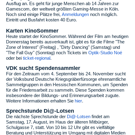
Ausflug an. Es geht für junge Menschen ab 14 Jahren zur
Gamescom, der weltweit größten Gaming-Messe in Köln.
Noch sind einige Plätze frei,
Anmeldungen
noch möglich.
Eintritt und Busfahrt kosten 40 Euro.
Karten KinoSommer
Heute startet der KinoSommer. Während der Film am heutigen
Donnerstag bereits ausverkauft ist, gibt es für die Filme "The
Zone of Interest" (Freitag) , "Dirty Dancing" (Samstag) und
"The Fall Guy" (Sonntag) noch Tickets im
Optik-Studio Noé
oder bei
ticket-regional
.
VDK sucht Spendensammler
Für den Zeitraum vom 4. September bis 24. November sucht
der Volksbund Deutsche Kriegsgräberfürsorge ehrenamtliche
Sammelgruppen in den Hessischen Kommunen, um Spenden
für die Friedensarbeit zu sammeln. Diese Spenden kommen
insbesondere der Bildungs- und Erinnerungsarbeit zugute.
Weitere Informationen erhalten Sie
hier
.
Sprechstunde Di@-Lotsen
Die nächste Sprechstunde der
Di@-Lotsen
findet am
Samstag, 17. August, im Haus der älteren Mitbürger,
Schulgasse 7, statt. Von 10 bis 12 Uhr gibt es vielfältige
Beratung und Unterstützung im Umgang mit digitalen Medien