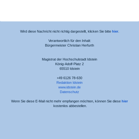
Wird diese Nachricht nicht richtig dargestellt, klicken Sie bitte
hier
.
Verantwortlich für den Inhalt:
Bürgermeister Christian Herfurth
Magistrat der Hochschulstadt Idstein
König-Adolf-Platz 2
65510 Idstein
+49 6126 78-630
Redaktion Idstein
www.idstein.de
Datenschutz
Wenn Sie diese E-Mail nicht mehr empfangen möchten, können Sie diese
hier
kostenlos abbestellen.