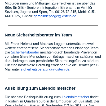
Mitbürgerinnen und Mitbürger. Zu erreichen ist sie über das
Büro für SIE - Senioren, Integration, Ehrenamt im Amt für
Soziales, Jugend und Sport, Tel. 06126 78-315, Mobil: 0151
44160125, E-Mail:
gemeindepflege@idstein.de
.
Neue Sicherheitsberater im Team
Mit Frank Hellmut und Matthias Loggen unterstützen zwei
weitere ehrenamtliche Sicherheitsberater das bisherige Team.
Die
Sicherheitsberater
möchten durch beratende Prävention
vor allem ältere Menschen vor Betrugsmaschen schützen und
dazu beitragen, das persönliche Sicherheitsgefühl zu stärken.
Für eine kostenlose Beratung erreichen Sie die Berater per E-
Mail unter
sicherheitsberatung@idstein.de
.
Ausbildung zum Laiendolmetscher
Die nächste Basisqualifizierung zum
Laiendolmetscher
findet
in Idstein im Quartiersbüro in der Limburger Str. 63a statt. Der
Kurs startet am Freitag, 6. September (13 bis 20 Uhr). Am