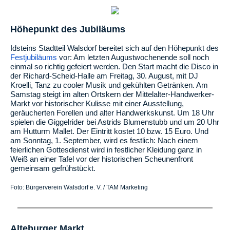
Höhepunkt des Jubiläums
Idsteins Stadtteil Walsdorf bereitet sich auf den Höhepunkt des
Festjubiläums
vor: Am letzten Augustwochenende soll noch
einmal so richtig gefeiert werden. Den Start macht die Disco in
der Richard-Scheid-Halle am Freitag, 30. August, mit DJ
Kroelli, Tanz zu cooler Musik und gekühlten Getränken. Am
Samstag steigt im alten Ortskern der Mittelalter-Handwerker-
Markt vor historischer Kulisse mit einer Ausstellung,
geräucherten Forellen und alter Handwerkskunst. Um 18 Uhr
spielen die Giggelrider bei Astrids Blumenstubb und um 20 Uhr
am Hutturm Mallet. Der Eintritt kostet 10 bzw. 15 Euro. Und
am Sonntag, 1. September, wird es festlich: Nach einem
feierlichen Gottesdienst wird in festlicher Kleidung ganz in
Weiß an einer Tafel vor der historischen Scheunenfront
gemeinsam gefrühstückt.
Foto: Bürgerverein Walsdorf e. V. / TAM Marketing
Alteburger Markt