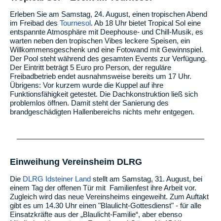
Erleben Sie am Samstag, 24. August, einen tropischen Abend
im Freibad des
Tournesol
. Ab 18 Uhr bietet Tropical Sol eine
entspannte Atmosphäre mit Deephouse- und Chill-Musik, es
warten neben den tropischen Vibes leckere Speisen, ein
Willkommensgeschenk und eine Fotowand mit Gewinnspiel.
Der Pool steht während des gesamten Events zur Verfügung.
Der Eintritt beträgt 5 Euro pro Person, der reguläre
Freibadbetrieb endet ausnahmsweise bereits um 17 Uhr.
Übrigens: Vor kurzem wurde die Kuppel auf ihre
Funktionsfähigkeit getestet. Die Dachkonstruktion ließ sich
problemlos öffnen. Damit steht der Sanierung des
brandgeschädigten Hallenbereichs nichts mehr entgegen.
Einweihung Vereinsheim DLRG
Die
DLRG Idsteiner Land
stellt am Samstag, 31. August, bei
einem Tag der offenen Tür mit Familienfest ihre Arbeit vor.
Zugleich wird das neue Vereinsheims eingeweiht. Zum Auftakt
gibt es um 14.30 Uhr einen "Blaulicht-Gottesdienst" - für alle
Einsatzkräfte aus der „Blaulicht-Familie“, aber ebenso